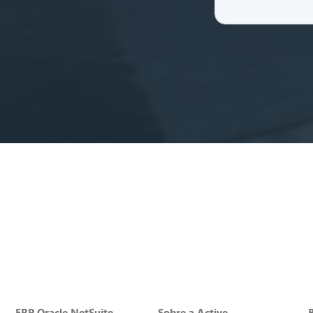
ERP Oracle NetSuite
Sobre a Active