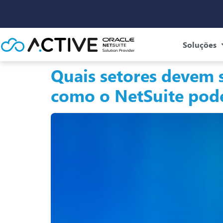
Soluções
Quais setores devem s
como o NetSuite pode