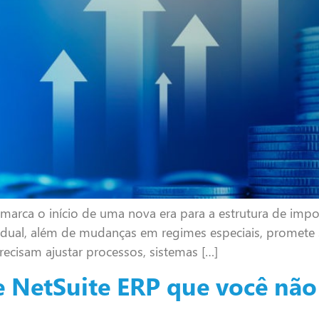
 marca o início de uma nova era para a estrutura de impo
 dual, além de mudanças em regimes especiais, promete 
recisam ajustar processos, sistemas […]
e NetSuite ERP que você não