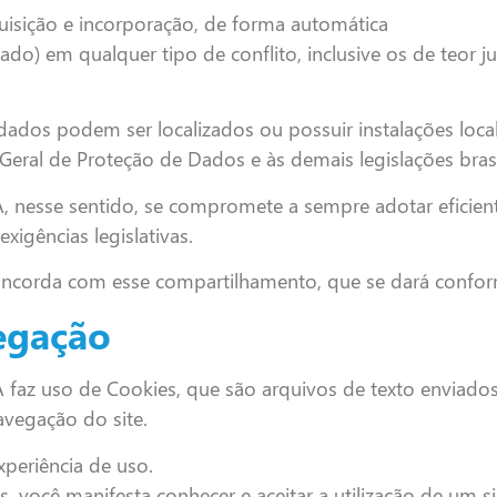
uisição e incorporação, de forma automática
do) em qualquer tipo de conflito, inclusive os de teor jud
dos podem ser localizados ou possuir instalações local
 Geral de Proteção de Dados e às demais legislações bras
se sentido, se compromete a sempre adotar eficientes
xigências legislativas.
oncorda com esse compartilhamento, que se dará conform
egação
uso de Cookies, que são arquivos de texto enviados 
vegação do site.
xperiência de uso.
s, você manifesta conhecer e aceitar a utilização de u