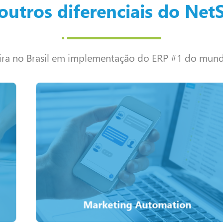
outros diferenciais do Net
eira no Brasil em implementação do ERP #1 do mund
Saiba mais
enterprise insights.
campaigns – all leveraging Oracle NetSuite's unified
Create highly targeted, personalized, and relevant
Marketing Automation
Marketing Automation