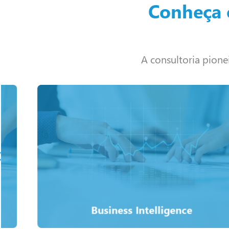
Conheça 
A consultoria pion
Saiba mais
de relatórios bem construídos e precisos – em minutos.
Crie e compartilhe KPIs e dados operacionais por meio
Business Intelligence
Business Intelligence