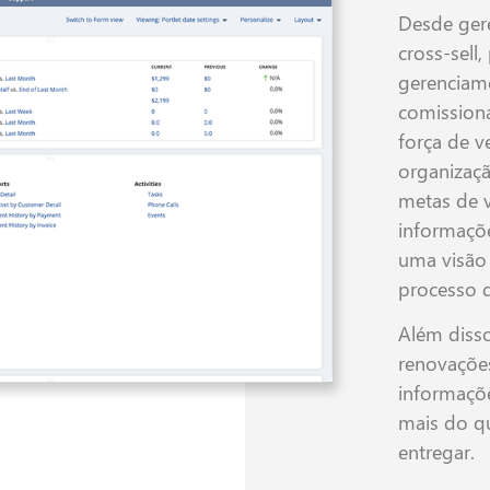
Desde ger
cross-sell
gerenciame
comission
força de v
organizaçã
metas de 
informaçõe
uma visão 
processo 
Além disso
renovações
informaçõe
mais do q
entregar.