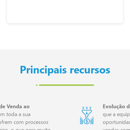
Principais recursos
 de Venda ao
Evolução d
em toda a sua
que a equip
sofrem com processos
oportunida
eiro, o que gera muito
vendas com