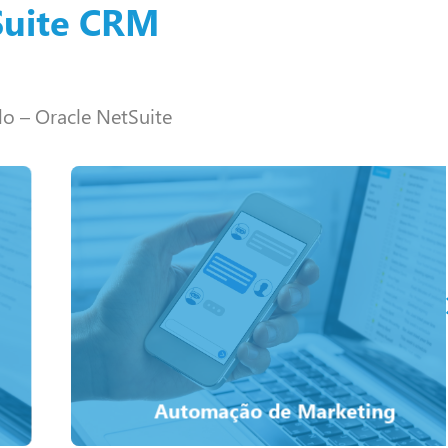
Suite CRM
o – Oracle NetSuite
Saiba mais
NetSuite.
as informações corporativas e unificadas do Oracle
personalizadas e relevantes – tudo isso aproveitando
Crie campanhas altamente direcionadas,
Automação de Marketing
Automação de Marketing