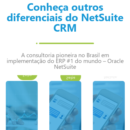
Conheça outros
diferenciais do NetSuite
CRM
A consultoria pioneira no Brasil em
implementação do ERP #1 do mundo – Oracle
mais
NetSuite
Saiba
mais
mais
Saiba
NetSuite.
Saiba
Oracle
minutos.
do
insights.
– em
unificadas
enterprise
precisos
e
unified
e
corporativas
NetSuite's
construídos
informações
Oracle
bem
as
leveraging
relatórios
aproveitando
– all
de
isso
campaigns
meio
– tudo