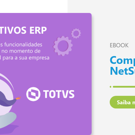
EBOOK
Comp
NetS
Saiba 