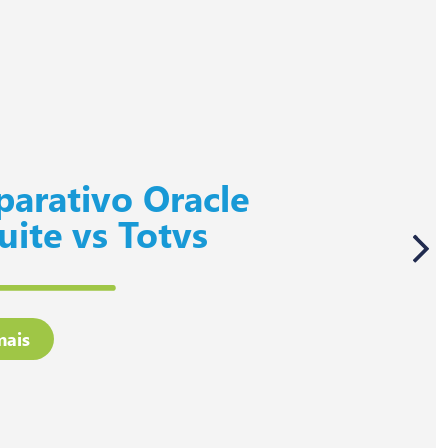
arativo Oracle
uite vs Totvs
mais