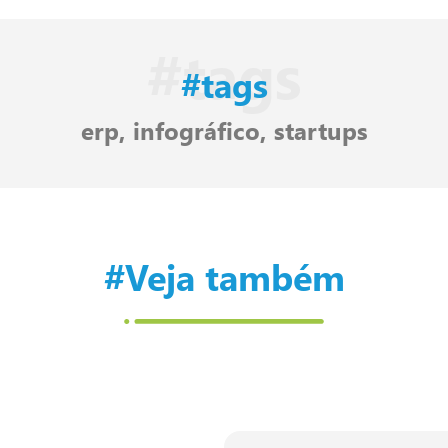
#tags
#tags
erp
,
infográfico
,
startups
#Veja também