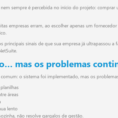
ue nem sempre é percebida no início do projeto: compr
itas empresas erram, ao escolher apenas um fornecedor 
ico.
s principais sinais de que sua empresa já ultrapassou a 
NetSuite.
o… mas os problemas cont
 e comum: o sistema foi implementado, mas os problemas
planilhas
tre áreas
a
nua lento
sozinha, não resolve gargalos de gestão.