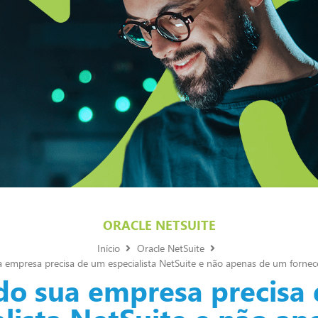
ORACLE NETSUITE
Início
Oracle NetSuite
empresa precisa de um especialista NetSuite e não apenas de um forne
o sua empresa precisa