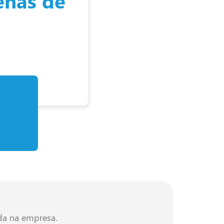
enas de
da na empresa.