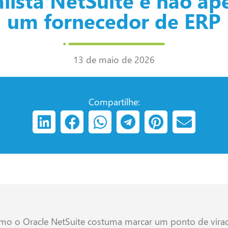
alista NetSuite e não ap
um fornecedor de ERP
13 de maio de 2026
Compartilhe:
omo o Oracle NetSuite costuma marcar um ponto de vira