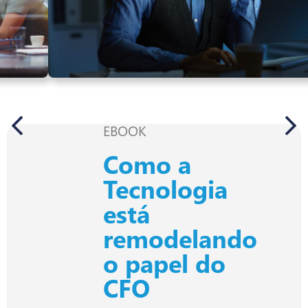
EBOOK
Como a
Tecnologia
está
remodelando
o papel do
CFO