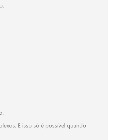
o.
o.
lexos. E isso só é possível quando