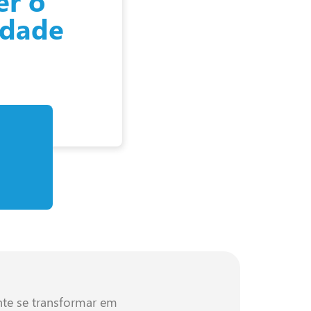
er o
idade
nte se transformar em