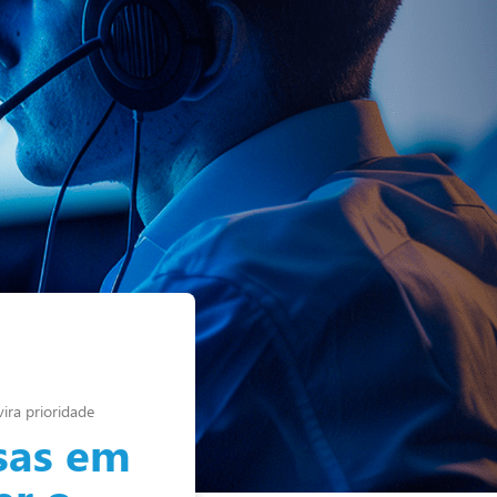
ira prioridade
sas em