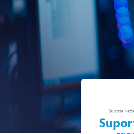
Suporte NetSu
Supor