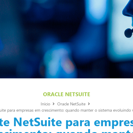
ORACLE NETSUITE
Início
Oracle NetSuite
ite para empresas em crescimento: quando manter o sistema evoluindo v
te NetSuite para empre