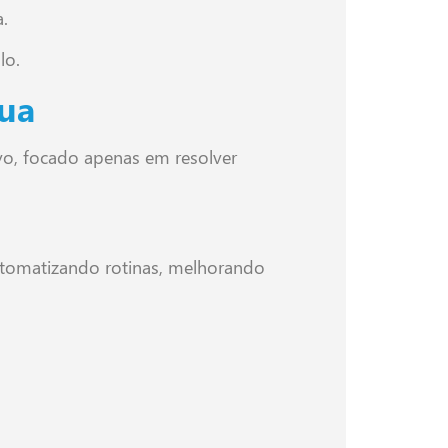
.
lo.
nua
o, focado apenas em resolver
utomatizando rotinas, melhorando