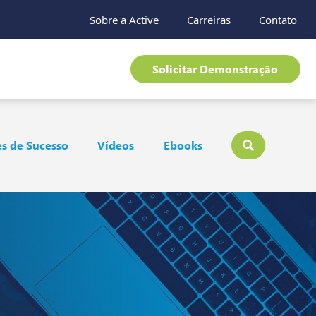
Sobre a Active
Carreiras
Contato
Solicitar Demonstração
s de Sucesso
Vídeos
Ebooks