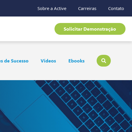
Sobre a Active
Carreiras
Contato
Solicitar Demonstração
s de Sucesso
Vídeos
Ebooks