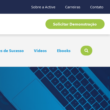
Sobre a Active
Carreiras
Contato
Solicitar Demonstração
s de Sucesso
Vídeos
Ebooks