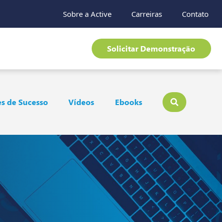
Sobre a Active
Carreiras
Contato
Solicitar Demonstração
s de Sucesso
Vídeos
Ebooks