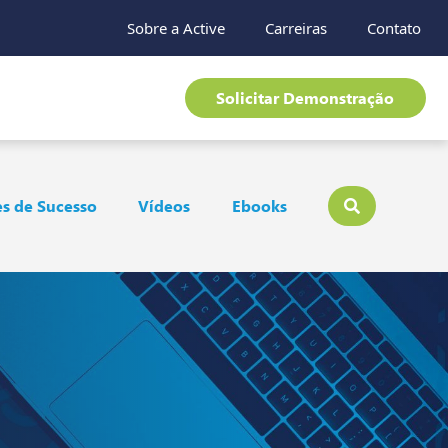
Sobre a Active
Carreiras
Contato
Solicitar Demonstração
s de Sucesso
Vídeos
Ebooks