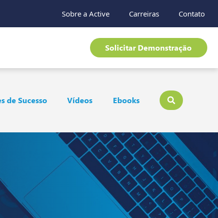
Sobre a Active
Carreiras
Contato
Solicitar Demonstração
s de Sucesso
Vídeos
Ebooks