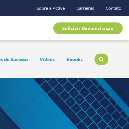
Sobre a Active
Carreiras
Contato
Solicitar Demonstração
s de Sucesso
Vídeos
Ebooks