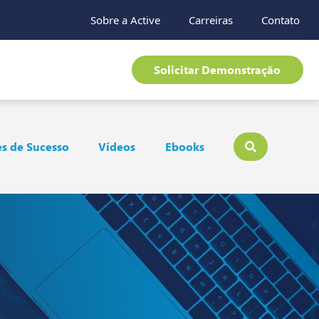
Sobre a Active
Carreiras
Contato
Solicitar Demonstração
s de Sucesso
Vídeos
Ebooks