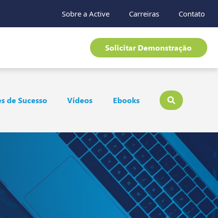
Sobre a Active
Carreiras
Contato
Solicitar Demonstração
s de Sucesso
Vídeos
Ebooks