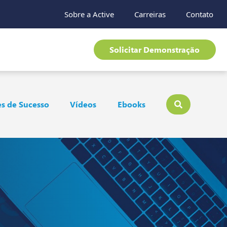
Sobre a Active
Carreiras
Contato
Solicitar Demonstração
s de Sucesso
Vídeos
Ebooks