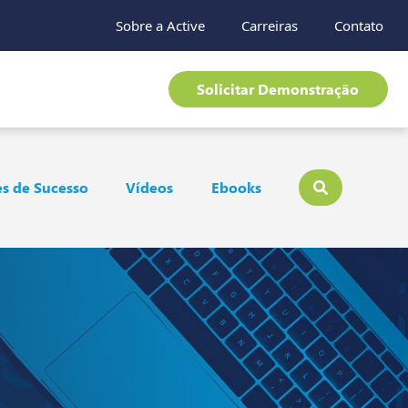
Sobre a Active
Carreiras
Contato
Solicitar Demonstração
s de Sucesso
Vídeos
Ebooks