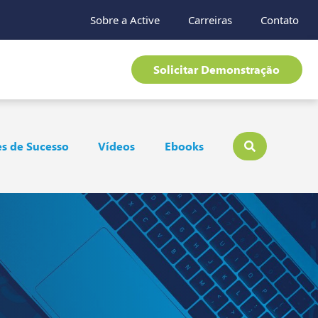
Sobre a Active
Carreiras
Contato
Solicitar Demonstração
s de Sucesso
Vídeos
Ebooks