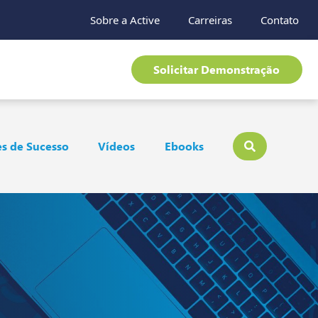
Sobre a Active
Carreiras
Contato
Solicitar Demonstração
s de Sucesso
Vídeos
Ebooks