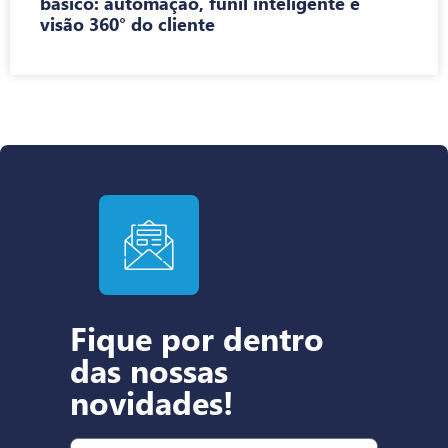
básico: automação, funil inteligente e
visão 360° do cliente
Fique por dentro
das nossas
novidades!