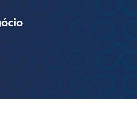
gócio