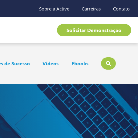
Sobre a Active
Carreiras
Contato
Solicitar Demonstração
s de Sucesso
Vídeos
Ebooks