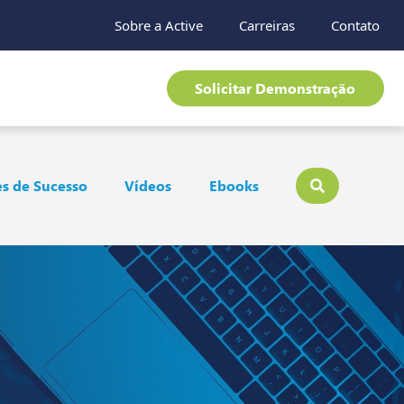
Sobre a Active
Carreiras
Contato
Solicitar Demonstração
s de Sucesso
Vídeos
Ebooks