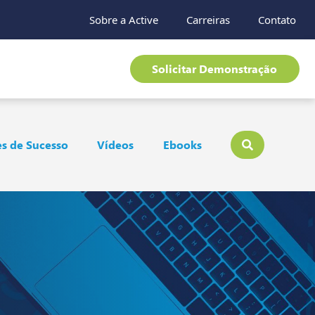
Sobre a Active
Carreiras
Contato
Solicitar Demonstração
s de Sucesso
Vídeos
Ebooks