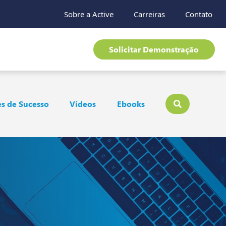
Sobre a Active
Carreiras
Contato
Solicitar Demonstração
s de Sucesso
Vídeos
Ebooks