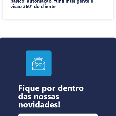
básico: automação, funil inteligente e
visão 360° do cliente
Fique por dentro
das nossas
novidades!