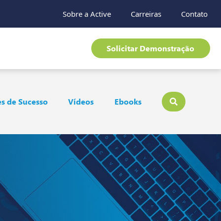
Sobre a Active
Carreiras
Contato
Solicitar Demonstração
s de Sucesso
Vídeos
Ebooks