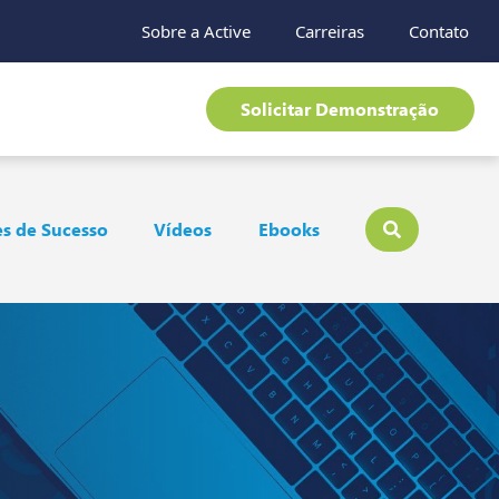
Sobre a Active
Carreiras
Contato
Solicitar Demonstração
s de Sucesso
Vídeos
Ebooks