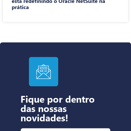
está redefinindo o Oracle NetSuite na
prática
Fique por dentro
das nossas
novidades!