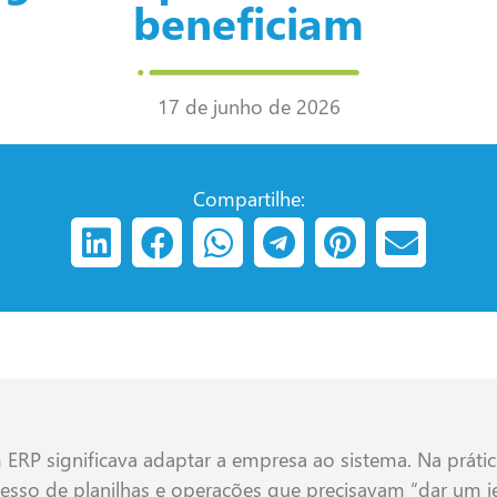
beneficiam
17 de junho de 2026
Compartilhe:
ERP significava adaptar a empresa ao sistema. Na prátic
cesso de planilhas e operações que precisavam “dar um j