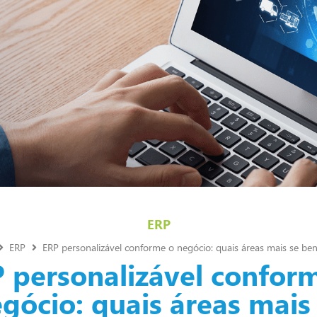
ERP
ERP
ERP personalizável conforme o negócio: quais áreas mais se ben
 personalizável confor
gócio: quais áreas mais