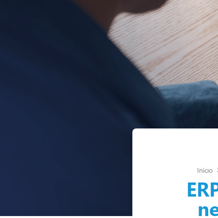
Início
ERP
ne