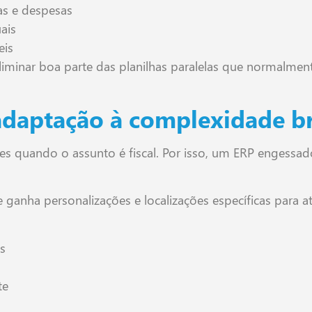
tas e despesas
ais
eis
minar boa parte das planilhas paralelas que normalment
 adaptação à complexidade br
les quando o assunto é fiscal. Por isso, um ERP engessa
ganha personalizações e localizações específicas para aten
s
te