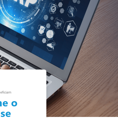
eficiam
me o
 se