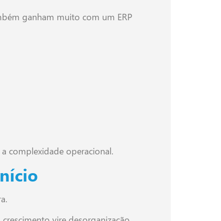
 também ganham muito com um ERP
 a complexidade operacional.
nício
a.
 crescimento vire desorganização.