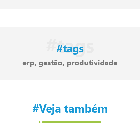
#tags
#tags
erp
,
gestão
,
produtividade
#Veja também