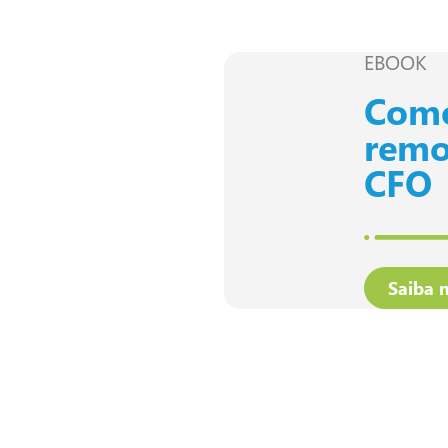
EBOOK
Como
remo
CFO
Saiba 