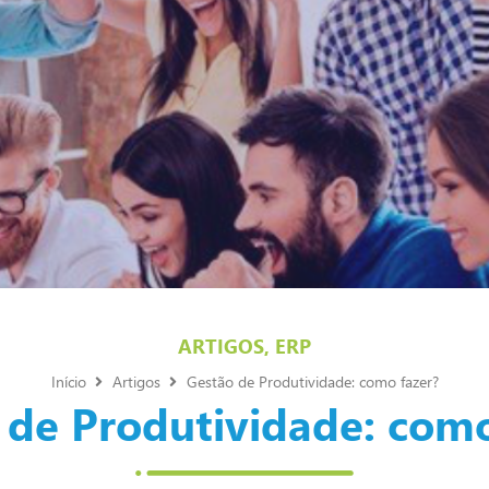
ARTIGOS
,
ERP
Início
Artigos
Gestão de Produtividade: como fazer?
 de Produtividade: como