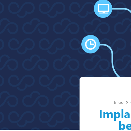
Início
Impla
be