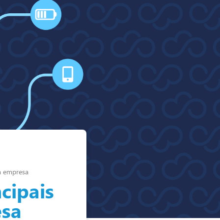
ua empresa
cipais
esa