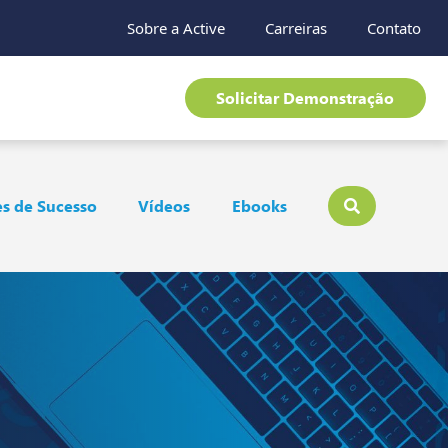
Sobre a Active
Carreiras
Contato
Solicitar Demonstração
s de Sucesso
Vídeos
Ebooks