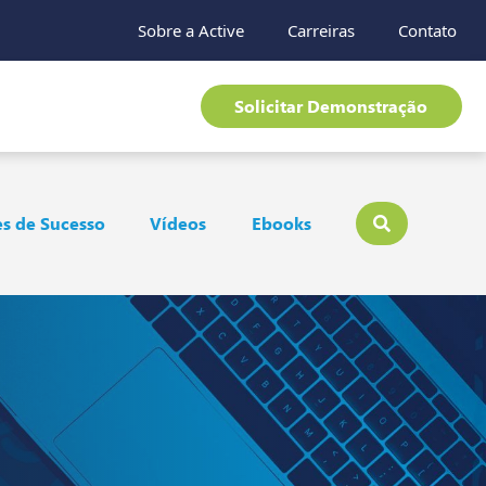
Sobre a Active
Carreiras
Contato
Solicitar Demonstração
s de Sucesso
Vídeos
Ebooks