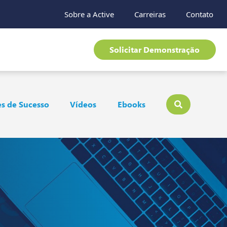
Sobre a Active
Carreiras
Contato
Solicitar Demonstração
s de Sucesso
Vídeos
Ebooks