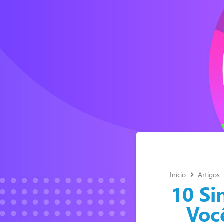
Início
Artigos
10 Si
Voc