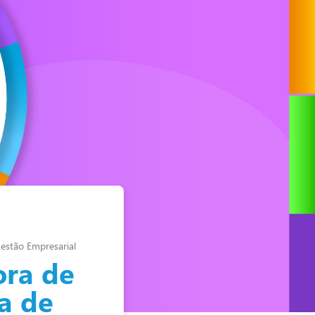
estão Empresarial
ora de
a de